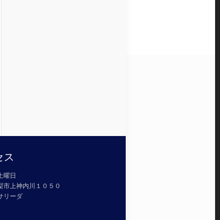
セス
土曜日
山梨市上神内川１０５０
オサリーダ