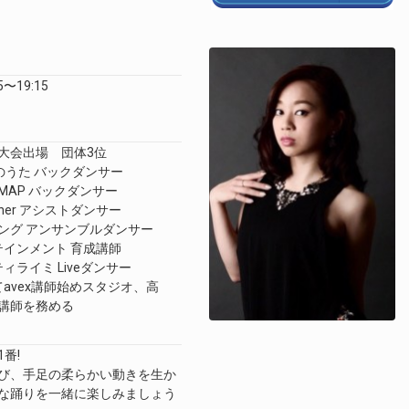
5〜19:15
大会出場 団体3位
日本のうた バックダンサー
×SMAP バックダンサー
ner アシストダンサー
 アンサンブルダンサー
タテインメント 育成講師
ティライミ Liveダンサー
てavex講師始めスタジオ、高
講師を務める
番!
び、
手足の柔らかい動きを生か
な踊りを一緒に楽しみ
ましょう