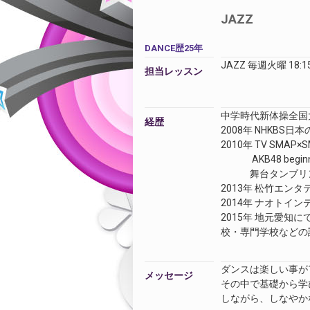
JAZZ
DANCE歴25年
JAZZ 毎週火曜 18:1
担当レッスン
中学時代新体操全国
経歴
2008年 NHKBS
2010年 TV SMAP
AKB48 begin
舞台タンブリング
2013年 松竹エン
2014年 ナオトイン
2015年 地元愛知に
校・
専門学校などの
ダンスは楽しい事が1
メッセージ
その中で基礎から学
しながら、しなやか