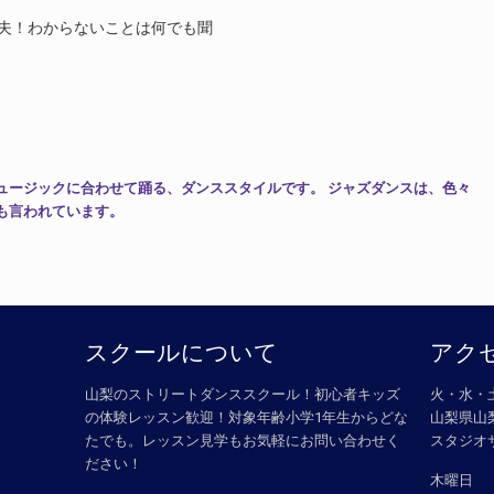
夫！わからないことは何でも聞
ュージックに合わせて踊る、ダンススタイルです。 ジャズダンスは、色々
も言われています。
スクールについて
アク
山梨のストリートダンススクール！初心者キッズ
火・水・
の体験レッスン歓迎！対象年齢小学1年生からどな
​ 山梨県
せ
たでも。レッスン見学もお気軽にお問い合わせく
​ スタジ
ださい！
木曜日