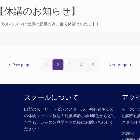
【休講のお知らせ】
/20のレッスンは台風の影響の為、全て休講といたし […]
Prev page
1
2
3
4
5
Next page
スクールについて
アク
山梨のストリートダンススクール！初心者キッズ
火・水・
の体験レッスン歓迎！対象年齢小学1年生からどな
​ 山梨県
せ
たでも。レッスン見学もお気軽にお問い合わせく
​ スタジ
ださい！
木曜日